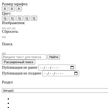
Размер шрифта:
А
А
А
Цвет:
Ц
Ц
Ц
Ц
Ц
Изображения:
Сбросить:
Поиск
Найти
Расширенный поиск
Публикация не ранее
Публикация не позднее
Раздел