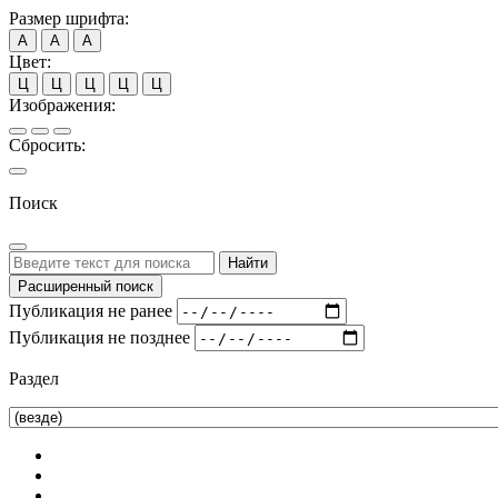
Размер шрифта:
А
А
А
Цвет:
Ц
Ц
Ц
Ц
Ц
Изображения:
Сбросить:
Поиск
Найти
Расширенный поиск
Публикация не ранее
Публикация не позднее
Раздел